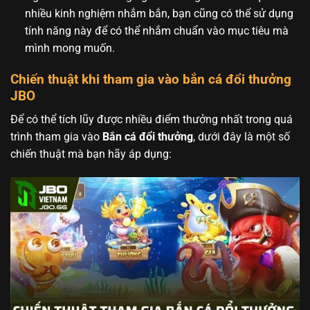
nhiều kinh nghiệm nhắm bắn, bạn cũng có thể sử dụng
tính năng này để có thể nhắm chuẩn vào mục tiêu mà
mình mong muốn.
Chiến thuật khi tham gia vào bắn cá đổi thưởng
JBO
Để có thể tích lũy được nhiều điểm thưởng nhất trong quá
trình tham gia vào
Bắn cá đổi thưởng
, dưới đây là một số
chiến thuật mà bạn hãy áp dụng: