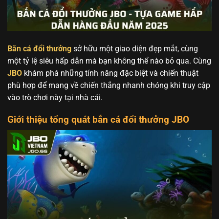
Bắn cá đổi thưởng
sở hữu một giao diện đẹp mắt, cùng
một tỷ lệ siêu hấp dẫn mà bạn không thể nào bỏ qua. Cùng
JBO
khám phá những tính năng đặc biệt và chiến thuật
phù hợp để mang về chiến thắng nhanh chóng khi truy cập
vào trò chơi này tại nhà cái.
Giới thiệu tổng quát bắn cá đổi thưởng JBO