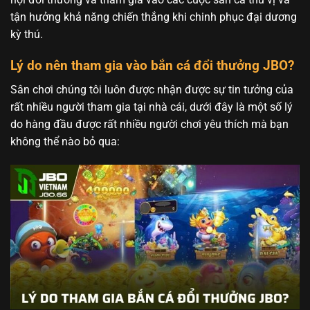
tận hưởng khả năng chiến thắng khi chinh phục đại dương
kỳ thú.
Lý do nên tham gia vào bắn cá đổi thưởng JBO?
Sân chơi chúng tôi luôn được nhận được sự tin tưởng của
rất nhiều người tham gia tại nhà cái, dưới đây là một số lý
do hàng đầu được rất nhiều người chơi yêu thích mà bạn
không thể nào bỏ qua: