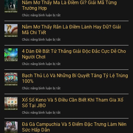
Lý
Nằm Mơ Thấy Ma Là Điềm Gì? Giải Mã Từng
Cách
JBO
Sử
Trường Hợp
–
Dụng
ở
Chức năng bình luận bị tắt
Hoa
Hiệu
Nằm
Hồng
Quả
Mơ
Nằm Mơ Thấy Rắn Là Điềm Lành Hay Dữ? Giải
Cực
Chuẩn
Thấy
Khủng
Mã Chi Tiết
100%
Ma
Dành
ở
Chức năng bình luận bị tắt
Là
Cho
Nằm
Điềm
Thành
Mơ
4 Dàn Đề Bất Tử Thắng Giải Độc Đắc Cực Dễ Cho
Gì?
Viên
Thấy
Giải
Người Chơi
Năm
Rắn
Mã
2025
ở
Chức năng bình luận bị tắt
Là
Từng
4
Điềm
Trường
Dàn
Bạch Thủ Lô Và Những Bí Quyết Tăng Tỷ Lệ Trúng
Lành
Hợp
Đề
Hay
100%
Bất
Dữ?
ở
Chức năng bình luận bị tắt
Tử
Giải
Bạch
Thắng
Mã
Thủ
Xổ Số Keno Và 5 Điều Cần Biết Khi Tham Gia Xổ
Giải
Chi
Lô
Độc
Số Tại JBO
Tiết
Và
Đắc
ở
Chức năng bình luận bị tắt
Những
Cực
Xổ
Bí
Dễ
Số
Đá Gà Campuchia Và 5 Điểm Đặc Trưng Làm Nên
Quyết
Cho
Keno
Tăng
Sức Hấp Dẫn
Người
Và