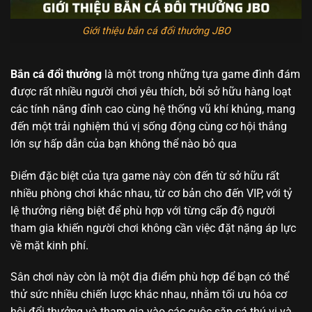
Giới thiệu bắn cá đổi thưởng JBO
Bắn cá đổi thưởng
là một trong những tựa game đình đám
được rất nhiều người chơi yêu thích, bởi sở hữu hàng loạt
các tính năng đỉnh cao cùng hệ thống vũ khí khủng, mang
đến một trải nghiệm thú vị sống động cùng cơ hội thắng
lớn sự hấp dẫn của bạn không thể nào bỏ qua
Điểm đặc biệt của tựa game này còn đến từ sở hữu rất
nhiều phòng chơi khác nhau, từ cơ bản cho đến VIP, với tỷ
lệ thưởng riêng biệt để phù hợp với từng cấp độ người
tham gia khiến người chơi không cần việc đặt nặng áp lực
về mặt kinh phí.
Sân chơi này còn là một địa điểm phù hợp để bạn có thể
thử sức nhiều chiến lược khác nhau, nhằm tối ưu hóa cơ
hội đổi thưởng và tham gia vào các cuộc săn cá thú vị và