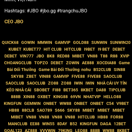
Hashtags: #JBO #jbo.gg #trangchuJBO
CEO JBO
QUICK68
GOWIN
MMWIN
GAMVIP
GOLD88
SUNWIN
SUNWIN20
KUBET
KUBET77
HIT CLUB
HITCLUB
I9BET
I9 BET
DEBET
DEBET
VIN777
JBO
BK8
RED88
MIBET
VN88
T88
R88
XVIP
CHOANGCLUB
TOPZO
DEBET
ZOWIN
AE888
XOCDIA88
Game
Bài Đổi Thưởng
Game Bài Đổi Thưởng
nohu
B52CLUB
SIN88
SKY88
ZBET
VIN88
GAMVIP
FIVE88
FIVE88
SAOCLUB
SAOCLUB
SAOCLUB
ZO88
ZO88
IWIN
IWIN
NHÀ CÁI UY TÍN
KÈO NHÀ CÁI
SBOBET
FI88
BET365
8KBET
DA88
TIPCLUB
888B
XIN88
OXBET
KING88
69VN
NHATVIP
HELLO88
KINGFUN
GEMWIN
ONBET
WW88
ONBET
ONBET
C54
V9BET
HB88
88CLB
SAO789
S666
SKY88
MIBET
MIBET
MIBET
MIBET
VN88
VN88
VN88
VN88
HITCLUB
HB88
FOR88
MANCLUB
EE88
WIN55
8DAY
B52
KINGFUN
DAGA
12BET
GOAL123
AZ888
VVVWIN
79KING
LEO88
888B
WW88
8KBET