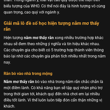
biểu tượng của WHO. Có thể nói đây là hình tượng vô cùng
quan trọng, cao quý với ngành y.
Giải mã lô đề số học hiện tượng nằm mơ thấy
rắn
Hiện tượng
nằm mơ thấy rắn
xong nhiều trường hợp khác
nhau sẽ đem theo những ý nghĩa và tín hiệu khác nhau.
Các chuyên gia cho biết có 5 trường hợp thành viên thông
báo lại nhờ các chuyên gia phân tích nhiều nhất trong năm
nay.
Rắn bò vào nhà trong mộng
Nằm mơ thấy rắn
bò vào nhà trong năm rắn chắc chắn là
một điềm lành. Có khả năng bạn sẽ tập quý nhân phù trợ
trong thời gian tới, khách quý đến nhà chơi em lại nhiều
điều tốt lành. Vì thế luôn luôn tiếp đón cẩn thận những vị
khách.