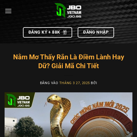
Bỏ
qua
nội
dung
ĐĂNG KÝ + 88K
ĐĂNG NHẬP
Nằm Mơ Thấy Rắn Là Điềm Lành Hay
Dữ? Giải Mã Chi Tiết
ĐĂNG VÀO
THÁNG 3 27, 2025
BỞI