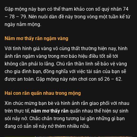
Gặp mộng này bạn có thể tham khảo con số quý nhân 74
– 78 – 79. Nên nuôi dàn đề này trong vòng một tuần kể từ
ngày nằm mộng.
Nằm mơ thấy rắn ngậm vàng
Với tình hình giá vàng vô cùng thất thường hiện nay, hình
ảnh rắn ngậm vàng trong mơ báo hiệu điều tốt sẽ tới
không cần phải lo lắng. Chú rắn thần linh sẽ bảo vệ vàng
cho gia đình bạn, đồng nghĩa với việc tài sản của bạn sẽ
được an toàn. Gặp mộng này nên chơi con số 26 – 62.
Hai con rắn quấn nhau trong mộng
Xin chúc mừng bạn bè và hình ảnh rắn giao phối với nhau
trên thực tế,
nằm mơ thấy rắn
quấn nhau thể hiện sự sinh
sôi nảy nở. Chắc chắn trong tương lai gần những gì bạn
đang có sẵn sẽ nảy nở thêm nhiều nữa.