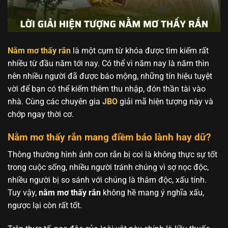
Nằm mơ thấy rắn
là một cụm từ khóa được tìm kiếm rất
nhiều từ đầu năm tới nay. Có thể vì năm nay là năm thìn
nên nhiều người đã được báo mộng, những tín hiệu tuyệt
vời để bạn có thể kiếm thêm thu nhập, đón thần tài vào
nhà. Cùng các chuyên gia
JBO
giải mã hiện tượng này và
chớp ngay thời cơ.
Nằm mơ thấy rắn mang điềm báo lành hay dữ?
Thông thường hình ảnh con rắn bị coi là không thực sự tốt
trong cuộc sống, nhiều người tránh chúng vì sợ nọc độc,
nhiều người bị so sánh với chúng là thâm độc, xấu tính.
Tuy vậy,
nằm mơ thấy rắn
không hề mang ý nghĩa xấu,
ngược lại còn rất tốt.