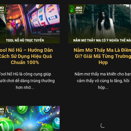
ool Nổ Hũ – Hướng Dẫn
Nằm Mơ Thấy Ma Là Điề
Cách Sử Dụng Hiệu Quả
Gì? Giải Mã Từng Trườn
Chuẩn 100%
Hợp
Tool Nổ Hũ là công cụng giúp
Nằm mơ thấy ma khiến cho bạ
ười chơi dễ dàng trúng thưởng
cảm thấy vô cùng lo lắng, hồi
hơn nhờ...
hộp...