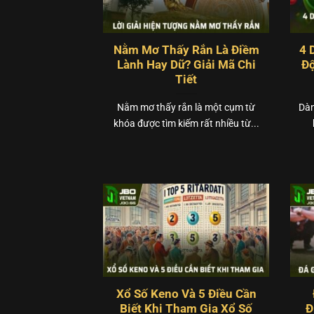
Nằm Mơ Thấy Rắn Là Điềm
4 
Lành Hay Dữ? Giải Mã Chi
Độ
Tiết
Nằm mơ thấy rắn là một cụm từ
Dàn
khóa được tìm kiếm rất nhiều từ...
Xổ Số Keno Và 5 Điều Cần
Biết Khi Tham Gia Xổ Số
Đ