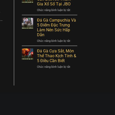
Và
Cực
Gia Xổ Số Tại JBO
Những
Dễ
ở
Chức năng bình luận bị tắt
Bí
Cho
í
Xổ
Quyết
Người
Số
Tăng
..
Chơi
Đá Gà Campuchia Và
Keno
Tỷ
5 Điểm Đặc Trưng
Và
Lệ
Làm Nên Sức Hấp
5
Trúng
Dẫn
Điều
100%
Cần
ở
Chức năng bình luận bị tắt
Biết
Đá
Khi
Gà
Đá Gà Cựa Sắt, Môn
Tham
Campuchia
Thể Thao Kịch Tính &
Gia
Và
5 Điều Cần Biết
Xổ
5
Số
ở
Chức năng bình luận bị tắt
Điểm
Tại
Đá
Đặc
JBO
Gà
Trưng
Cựa
Làm
Sắt,
Nên
Môn
Sức
Thể
Hấp
Thao
Dẫn
Kịch
Tính
&
5