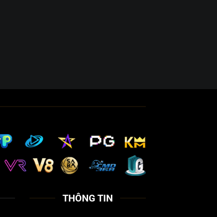
Điều
Cần
Biết
THÔNG TIN