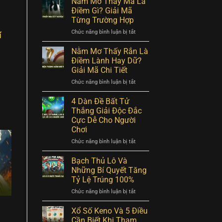
Nằm Mơ Thấy Ma Là
Hiệu
JBO
Điềm Gì? Giải Mã
Quả
–
Từng Trường Hợp
Chuẩn
Hoa
100%
ở
Chức năng bình luận bị tắt
Hồng
í
Nằm
Cực
Mơ
Khủng
Nằm Mơ Thấy Rắn Là
Thấy
Dành
Điềm Lành Hay Dữ?
Ma
Cho
Giải Mã Chi Tiết
Là
Thành
g
ở
Chức năng bình luận bị tắt
Điềm
Viên
a
Nằm
Gì?
Năm
Mơ
Giải
2025
4 Dàn Đề Bất Tử
Thấy
Mã
Thắng Giải Độc Đắc
Rắn
Từng
Cực Dễ Cho Người
Là
Trường
Chơi
Điềm
Hợp
Lành
ở
Chức năng bình luận bị tắt
Hay
4
Dữ?
Dàn
Bạch Thủ Lô Và
Giải
Đề
Những Bí Quyết Tăng
Mã
Bất
Tỷ Lệ Trúng 100%
Chi
Tử
Tiết
ở
Chức năng bình luận bị tắt
Thắng
Bạch
Giải
Thủ
Độc
Xổ Số Keno Và 5 Điều
Lô
Đắc
Cần Biết Khi Tham