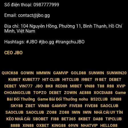
Số điện thoại: 0987777999
Email:
contact@jbo.gg
Địa chỉ: 104 Nguyên Hồng, Phường 11, Bình Thạnh, Hồ Chí
Minh, Việt Nam
Hashtags: #JBO #jbo.gg #trangchuJBO
CEO JBO
QUICK68
GOWIN
MMWIN
GAMVIP
GOLD88
SUNWIN
SUNWIN20
KUBET
KUBET77
HIT CLUB
HITCLUB
I9BET
I9 BET
DEBET
DEBET
VIN777
JBO
BK8
RED88
MIBET
VN88
T88
R88
XVIP
CHOANGCLUB
TOPZO
DEBET
ZOWIN
AE888
XOCDIA88
Game
Bài Đổi Thưởng
Game Bài Đổi Thưởng
nohu
B52CLUB
SIN88
SKY88
ZBET
VIN88
GAMVIP
FIVE88
FIVE88
SAOCLUB
SAOCLUB
SAOCLUB
ZO88
ZO88
IWIN
IWIN
NHÀ CÁI UY TÍN
KÈO NHÀ CÁI
SBOBET
FI88
BET365
8KBET
DA88
TIPCLUB
888B
XIN88
OXBET
KING88
69VN
NHATVIP
HELLO88