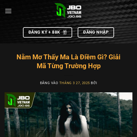
Bỏ
qua
nội
dung
ĐĂNG KÝ + 88K
ĐĂNG NHẬP
Nằm Mơ Thấy Ma Là Điềm Gì? Giải
Mã Từng Trường Hợp
ĐĂNG VÀO
THÁNG 3 27, 2025
BỞI