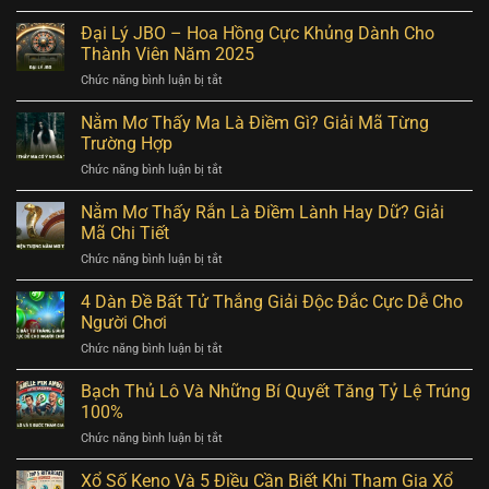
Tool
Nổ
Đại Lý JBO – Hoa Hồng Cực Khủng Dành Cho
Hũ
Thành Viên Năm 2025
–
ở
Chức năng bình luận bị tắt
Hướng
Đại
Dẫn
Lý
Nằm Mơ Thấy Ma Là Điềm Gì? Giải Mã Từng
Cách
JBO
Sử
Trường Hợp
–
Dụng
ở
Chức năng bình luận bị tắt
Hoa
Hiệu
Nằm
Hồng
Quả
Mơ
Nằm Mơ Thấy Rắn Là Điềm Lành Hay Dữ? Giải
Cực
Chuẩn
Thấy
Khủng
Mã Chi Tiết
100%
Ma
Dành
ở
Chức năng bình luận bị tắt
Là
Cho
Nằm
Điềm
Thành
Mơ
4 Dàn Đề Bất Tử Thắng Giải Độc Đắc Cực Dễ Cho
Gì?
Viên
Thấy
Giải
Người Chơi
Năm
Rắn
Mã
2025
ở
Chức năng bình luận bị tắt
Là
Từng
4
Điềm
Trường
Dàn
Bạch Thủ Lô Và Những Bí Quyết Tăng Tỷ Lệ Trúng
Lành
Hợp
Đề
Hay
100%
Bất
Dữ?
ở
Chức năng bình luận bị tắt
Tử
Giải
Bạch
Thắng
Mã
Thủ
Xổ Số Keno Và 5 Điều Cần Biết Khi Tham Gia Xổ
Giải
Chi