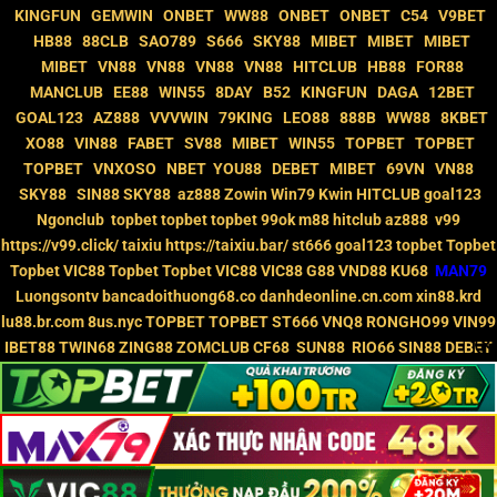
KINGFUN
GEMWIN
ONBET
WW88
ONBET
ONBET
C54
V9BET
HB88
88CLB
SAO789
S666
SKY88
MIBET
MIBET
MIBET
MIBET
VN88
VN88
VN88
VN88
HITCLUB
HB88
FOR88
MANCLUB
EE88
WIN55
8DAY
B52
KINGFUN
DAGA
12BET
GOAL123
AZ888
VVVWIN
79KING
LEO88
888B
WW88
8KBET
XO88
VIN88
FABET
SV88
MIBET
WIN55
TOPBET
TOPBET
TOPBET
VNXOSO
NBET
YOU88
DEBET
MIBET
69VN
VN88
SKY88
SIN88
SKY88
az888
Zowin
Win79
Kwin
HITCLUB
goal123
Ngonclub
topbet
topbet
topbet
99ok
m88
hitclub
az888
v99
https://v99.click/
taixiu
https://taixiu.bar/
st666
goal123
topbet
Topbet
Topbet
VIC88
Topbet
Topbet
VIC88
VIC88
G88
VND88
KU68
MAN79
Luongsontv
bancadoithuong68.co
danhdeonline.cn.com
xin88.krd
lu88.br.com
8us.nyc
TOPBET
TOPBET
ST666
VNQ8
RONGHO99
VIN99
IBET88
TWIN68
ZING88
ZOMCLUB
CF68
SUN88
RIO66
SIN88
DEBET
RIKVIP
SKY88
NGONCLUB
988BET
GUN88
SANVIP
VIP69
VUACLUB
BAYVIP
TYBOI
Kèo Nhà Cái
Kèo Nhà Cái 5
7m
VEGAS79
77LOC
MIG8
86BET
RAKHOITV
WIN79