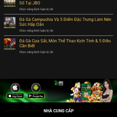
Lô
Độc
Số Tại JBO
Tiết
Và
Đắc
ở
Chức năng bình luận bị tắt
Những
Cực
Xổ
Bí
Dễ
Số
Đá Gà Campuchia Và 5 Điểm Đặc Trưng Làm Nên
Quyết
Cho
Keno
Tăng
Sức Hấp Dẫn
Người
Và
Tỷ
Chơi
ở
Chức năng bình luận bị tắt
5
Lệ
Đá
Điều
Trúng
Gà
Đá Gà Cựa Sắt, Môn Thể Thao Kịch Tính & 5 Điều
Cần
100%
Campuchia
Biết
Cần Biết
Và
Khi
ở
Chức năng bình luận bị tắt
5
Tham
Đá
Điểm
Gia
Gà
Đặc
Xổ
Cựa
Trưng
Số
Sắt,
Làm
Tại
Môn
Nên
JBO
Thể
Sức
Thao
Hấp
Kịch
Dẫn
Tính
&
5
Điều
Cần
NHÀ CUNG CẤP
Biết