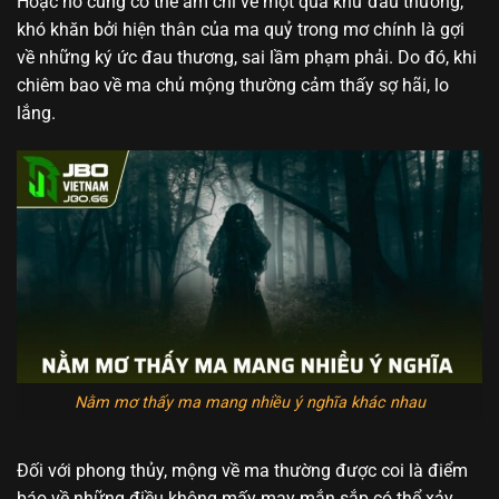
Hoặc nó cũng có thể ám chỉ về một quá khứ đau thương,
khó khăn bởi hiện thân của ma quỷ trong mơ chính là gợi
về những ký ức đau thương, sai lầm phạm phải. Do đó, khi
chiêm bao về ma chủ mộng thường cảm thấy sợ hãi, lo
lắng.
Nằm mơ thấy ma mang nhiều ý nghĩa khác nhau
Đối với phong thủy, mộng về ma thường được coi là điểm
báo về những điều không mấy may mắn sắp có thể xảy