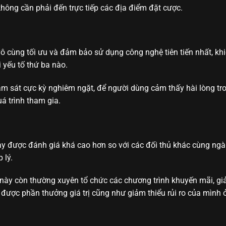
không cần phải đến trực tiếp các địa điểm đặt cược.
 cùng tối ưu và đảm bảo sử dụng công nghệ tiên tiến nhất, khi
 yếu tố thứ ba nào.
ám sát cực kỳ nghiêm ngặt, để người dùng cảm thấy hài lòng tro
uá trình tham gia.
y được đánh giá khá cao hơn so với các đối thủ khác cùng ngàn
 lý.
i này còn thường xuyên tổ chức các chương trình khuyến mãi, giả
 được phần thưởng giá trị cũng như giảm thiểu rủi ro của mình 