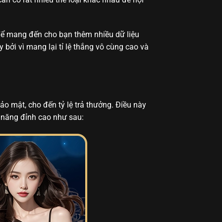
 để mang đến cho bạn thêm nhiều dữ liệu
 bởi vì mang lại tỉ lệ thắng vô cùng cao và
bảo mật, cho đến tỷ lệ trả thưởng. Điều này
h năng đỉnh cao như sau: