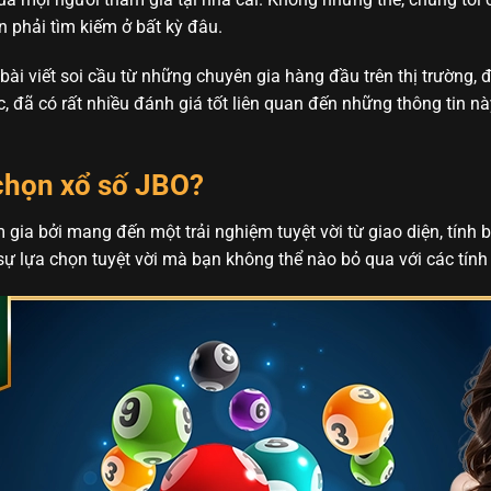
 phải tìm kiếm ở bất kỳ đâu.
ài viết soi cầu từ những chuyên gia hàng đầu trên thị trường,
, đã có rất nhiều đánh giá tốt liên quan đến những thông tin này
 chọn xổ số JBO?
 gia bởi mang đến một trải nghiệm tuyệt vời từ giao diện, tính 
sự lựa chọn tuyệt vời mà bạn không thể nào bỏ qua với các tín