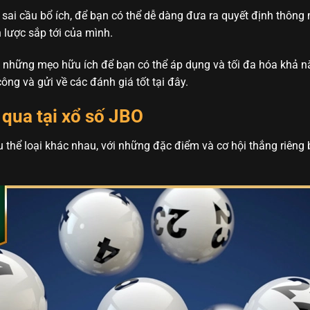
 sai cầu bổ ích, để bạn có thể dễ dàng đưa ra quyết định thông
 lược sắp tới của mình.
 những mẹo hữu ích để bạn có thể áp dụng và tối đa hóa khả n
ông và gửi về các đánh giá tốt tại đây.
 qua tại xổ số JBO
 thể loại khác nhau, với những đặc điểm và cơ hội thắng riêng b