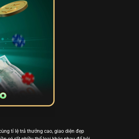
ng tỉ lệ trả thưởng cao, giao diện đẹp
n có rất nhiều thể loại khác nhau để hội