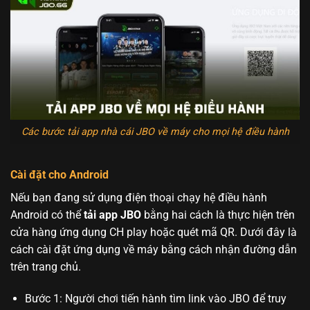
Các bước tải app nhà cái JBO về máy cho mọi hệ điều hành
Cài đặt cho Android
Nếu bạn đang sử dụng điện thoại chạy hệ điều hành
Android có thể
tải app JBO
bằng hai cách là thực hiện trên
cửa hàng ứng dụng CH play hoặc quét mã QR. Dưới đây là
cách cài đặt ứng dụng về máy bằng cách nhận đường dẫn
trên trang chủ.
Bước 1: Người chơi tiến hành tìm link vào JBO để truy