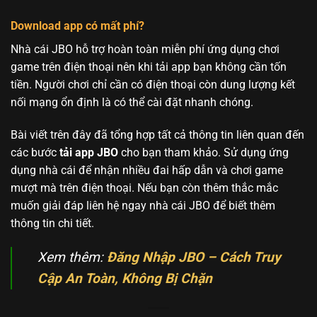
Download app có mất phí?
Nhà cái JBO hỗ trợ hoàn toàn miễn phí ứng dụng chơi
game trên điện thoại nên khi tải app bạn không cần tốn
tiền. Người chơi chỉ cần có điện thoại còn dung lượng kết
nối mạng ổn định là có thể cài đặt nhanh chóng.
Bài viết trên đây đã tổng hợp tất cả thông tin liên quan đến
các bước
tải app JBO
cho bạn tham khảo. Sử dụng ứng
dụng nhà cái để nhận nhiều đai hấp dẫn và chơi game
mượt mà trên điện thoại. Nếu bạn còn thêm thắc mắc
muốn giải đáp liên hệ ngay nhà cái JBO để biết thêm
thông tin chi tiết.
Xem thêm:
Đăng Nhập JBO – Cách Truy
Cập An Toàn, Không Bị Chặn