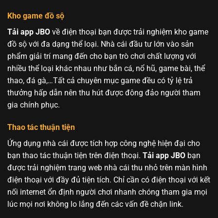
Kho game đồ sộ
Tải app JBO
về điện thoại bạn được trải nghiệm kho game
đồ sộ với đa dạng thể loại. Nhà cái đầu tư lớn vào sản
phẩm giải trí mang đến cho bạn trò chơi chất lượng với
nhiều thể loại khác nhau như bắn cá, nổ hũ, game bài, thể
thao, đá gà,…Tất cả chuyên mục game đều có tỷ lệ trả
thưởng hấp dẫn nên thu hút được đông đảo người tham
gia chính phục.
Thao tác thuận tiện
Ứng dụng nhà cái được tích hợp công nghệ hiện đại cho
bạn thao tác thuận tiện trên điện thoại.
Tải app JBO
bạn
được trải nghiệm trang web nhà cái thu nhỏ trên màn hình
điện thoại với đầy đủ tiện tích. Chỉ cần có điện thoại với kết
nối internet ổn định người chơi nhanh chóng tham gia mọi
lúc mọi nơi không lo lắng đến các vấn đề chặn link.