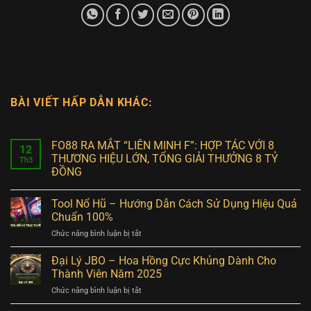
BÀI VIẾT HẤP DẪN KHÁC:
FO88 RA MẮT “LIÊN MINH F”: HỢP TÁC VỚI 8
12
THƯƠNG HIỆU LỚN, TỔNG GIẢI THƯỞNG 8 TỶ
Th3
ĐỒNG
Tool Nổ Hũ – Hướng Dẫn Cách Sử Dụng Hiệu Quả
Chuẩn 100%
ở
Chức năng bình luận bị tắt
Tool
Nổ
Đại Lý JBO – Hoa Hồng Cực Khủng Dành Cho
Hũ
Thành Viên Năm 2025
–
ở
Chức năng bình luận bị tắt
Hướng
Đại
Dẫn