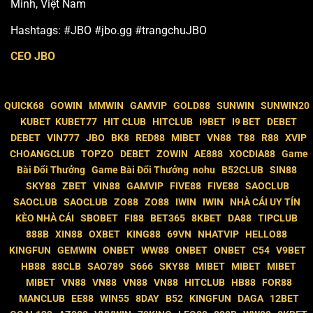
Minh, Việt Nam
Hashtags: #JBO #jbo.gg #trangchuJBO
CEO JBO
QUICK68
GOWIN
MMWIN
GAMVIP
GOLD88
SUNWIN
SUNWIN20
KUBET
KUBET77
HIT CLUB
HITCLUB
I9BET
I9 BET
DEBET
DEBET
VIN777
JBO
BK8
RED88
MIBET
VN88
T88
R88
XVIP
CHOANGCLUB
TOPZO
DEBET
ZOWIN
AE888
XOCDIA88
Game
Bài Đổi Thưởng
Game Bài Đổi Thưởng
nohu
B52CLUB
SIN88
SKY88
ZBET
VIN88
GAMVIP
FIVE88
FIVE88
SAOCLUB
SAOCLUB
SAOCLUB
ZO88
ZO88
IWIN
IWIN
NHÀ CÁI UY TÍN
KÈO NHÀ CÁI
SBOBET
FI88
BET365
8KBET
DA88
TIPCLUB
888B
XIN88
OXBET
KING88
69VN
NHATVIP
HELLO88
KINGFUN
GEMWIN
ONBET
WW88
ONBET
ONBET
C54
V9BET
HB88
88CLB
SAO789
S666
SKY88
MIBET
MIBET
MIBET
MIBET
VN88
VN88
VN88
VN88
HITCLUB
HB88
FOR88
MANCLUB
EE88
WIN55
8DAY
B52
KINGFUN
DAGA
12BET