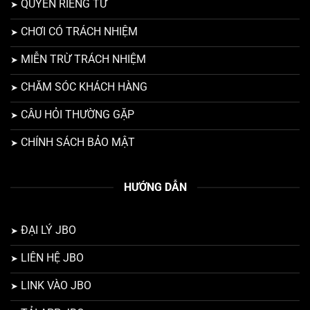
QUYỀN RIÊNG TƯ
CHƠI CÓ TRÁCH NHIỆM
MIỄN TRỪ TRÁCH NHIỆM
CHĂM SÓC KHÁCH HÀNG
CÂU HỎI THƯỜNG GẶP
CHÍNH SÁCH BẢO MẬT
HƯỚNG DẪN
ĐẠI LÝ JBO
LIÊN HỆ JBO
LINK VÀO JBO