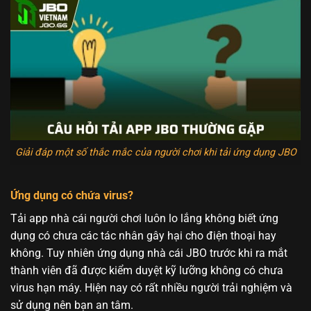
Giải đáp một số thắc mắc của người chơi khi tải ứng dụng JBO
Ứng dụng có chứa virus?
Tải app nhà cái người chơi luôn lo lắng không biết ứng
dụng có chưa các tác nhân gây hại cho điện thoại hay
không. Tuy nhiên ứng dụng nhà cái JBO trước khi ra mắt
thành viên đã được kiểm duyệt kỹ lưỡng không có chưa
virus hạn máy. Hiện nay có rất nhiều người trải nghiệm và
sử dụng nên bạn an tâm.