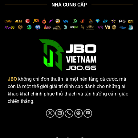
Cần
NHÀ CUNG CẤP
Biết
JBO
không chỉ đơn thuần là một nền tảng cá cược, mà
còn là một thế giới giải trí đỉnh cao dành cho những ai
khao khát chinh phục thử thách và tận hưởng cảm giác
chiến thắng.