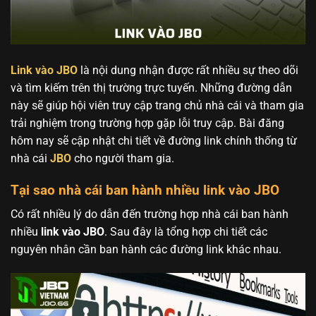
Link vào JBO
là nội dung nhận được rất nhiều sự theo dõi
và tìm kiếm trên thị trường trực tuyến. Những đường dẫn
này sẽ giúp hội viên truy cập trang chủ nhà cái và tham gia
trải nghiệm trong trường hợp gặp lỗi truy cập. Bài đăng
hôm nay sẽ cập nhật chi tiết về đường link chính thống từ
nhà cái
JBO
cho người tham gia.
Tại sao nhà cái ban hành nhiều link vào JBO
Có rất nhiều lý do dẫn đến trường hợp nhà cái ban hành
nhiều
link vào JBO
. Sau đây là tổng hợp chi tiết các
nguyên nhân cần ban hành các đường link khác nhau.