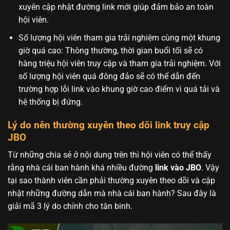
xuyên cập nhật đường link mới giúp đảm bảo an toàn
hội viên.
Số lượng hội viên tham gia trải nghiệm cùng một khung
giờ quá cao: Thông thường, thời gian buổi tối sẽ có
hàng triệu hội viên truy cập và tham gia trải nghiệm. Với
số lượng hội viên quá đông đảo sẽ có thể dẫn đến
trường hợp lỗi link vào khung giờ cao điểm vì quá tải và
hệ thống bị đứng.
Lý do nên thường xuyên theo dõi link truy cập
JBO
Từ những chia sẻ ở nội dung trên thì hội viên có thể thấy
rằng nhà cái ban hành khá nhiều đường
link vào JBO
. Vậy
tại sao thành viên cần phải thường xuyên theo dõi và cập
nhật những đường dẫn mà nhà cái ban hành? Sau đây là
giải mã 3 lý do chính cho tân binh.