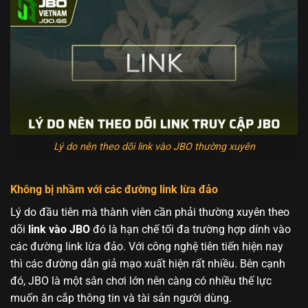
Lý do nên theo dõi link vào JBO thường xuyên
Không bị nhầm với các đường link lừa đảo
Lý do đầu tiên mà thành viên cần phải thường xuyên theo
dõi
link vào JBO
đó là hạn chế tối đa trường hợp dính vào
các đường link lừa đảo. Với công nghệ tiên tiến hiện nay
thì các đường dẫn giả mạo xuất hiện rất nhiều. Bên cạnh
đó, JBO là một sân chơi lớn nên càng có nhiều thế lực
muốn ăn cắp thông tin và tài sản người dùng.