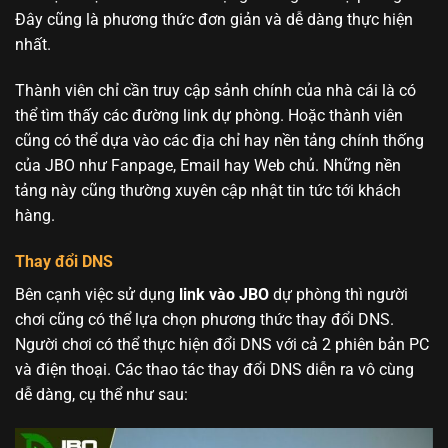
Đây cũng là phương thức đơn giản và dễ dàng thực hiện
nhất.
Thành viên chỉ cần truy cập sảnh chính của nhà cái là có
thể tìm thấy các đường link dự phòng. Hoặc thành viên
cũng có thể dựa vào các địa chỉ hay nền tảng chính thống
của JBO như Fanpage, Email hay Web chủ. Những nền
tảng này cũng thường xuyên cập nhật tin tức tới khách
hàng.
Thay đổi DNS
Bên cạnh việc sử dụng
link vào JBO
dự phòng thì người
chơi cũng có thể lựa chọn phương thức thay đổi DNS.
Người chơi có thể thực hiện đổi DNS với cả 2 phiên bản PC
và điện thoại. Các thao tác thay đổi DNS diễn ra vô cùng
dễ dàng, cụ thể như sau: