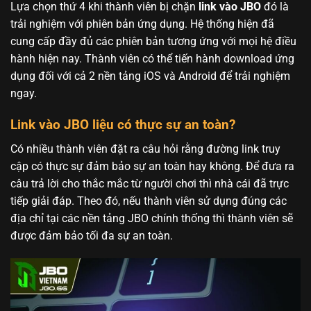
Lựa chọn thứ 4 khi thành viên bị chặn
link vào JBO
đó là
trải nghiệm với phiên bản ứng dụng. Hệ thống hiện đã
cung cấp đầy đủ các phiên bản tương ứng với mọi hệ điều
hành hiện nay. Thành viên có thể tiến hành download ứng
dụng đối với cả 2 nền tảng iOS và Android để trải nghiệm
ngay.
Link vào JBO liệu có thực sự an toàn?
Có nhiều thành viên đặt ra câu hỏi rằng đường link truy
cập có thực sự đảm bảo sự an toàn hay không. Để đưa ra
câu trả lời cho thắc mắc từ người chơi thì nhà cái đã trực
tiếp giải đáp. Theo đó, nếu thành viên sử dụng đúng các
địa chỉ tại các nền tảng JBO chính thống thì thành viên sẽ
được đảm bảo tối đa sự an toàn.