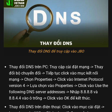
Thay đổi DNS để truy cập vào JBO
Thay đổi DNS trên PC: Truy cập cài đặt mạng -> Thay
đổi bộ chuyển đổi -> Tiếp tục click vào mục kết nối
mạng -> Chọn Properties -> Click vào Internet Protocol
version 4 -> Lựa chọn vào Properties -> Click vào Use the
following DNS server addresses -> Nhập 8.8.8.8 và
8.8.4.4 vào ô trống -> Click vào OK để kết thúc.
Thay đổi DNS trên điện thoại: Click vào mục cài đặt ->